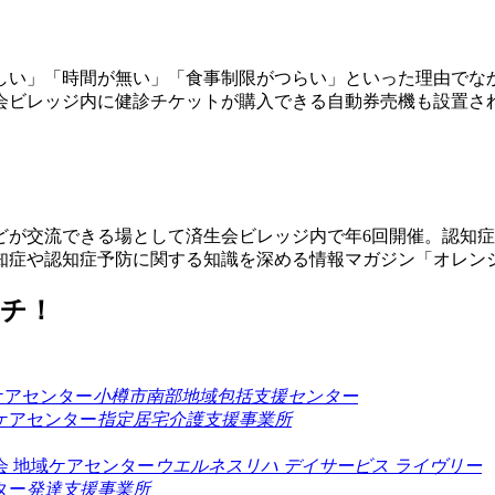
忙しい」「時間が無い」「食事制限がつらい」といった理由でな
会ビレッジ内に健診チケットが購入できる自動券売機も設置さ
どが交流できる場として済生会ビレッジ内で年6回開催。認知
知症や認知症予防に関する知識を深める情報マガジン「オレン
ーチ！
ケアセンター
小樽市南部地域包括支援センター
ケアセンター
指定居宅介護支援事業所
会 地域ケアセンター
ウエルネスリハ デイサービス ライヴリー
ター
発達支援事業所