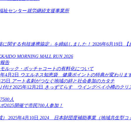
 福祉センター
就労継続支援事業所
2026年6月19日
【
KAIDO MORNING MALL RUN 2026
業報告
モルック・ボッチャコートの有料化について
26年4月2日
ウエルネス知恵袋 健康ポイントの特典が変わります
月25日
アート名刺がつなぐ地域の絆と社会参加のカタチ
2025年12月2日
きっずてらす ウイングベイ小樽のクリ
500人
ボ2025開催で市民700人参加！
2025年4月10日
2024 日本財団度補助事業（地域共生型