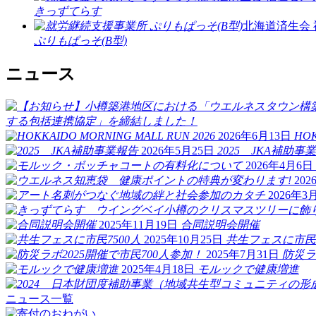
きっずてらす
北海道済生会
ぷりもぱっそ(B型)
ニュース
する包括連携協定」を締結しました！
2026年6月13日
HOK
2026年5月25日
2025 JKA補助事
2026年4月6日
20
2026年3
2025年11月19日
合同説明会開催
2025年10月25日
共生フェスに市民7
2025年7月31日
防災ラ
2025年4月18日
モルックで健康増進
ニュース一覧