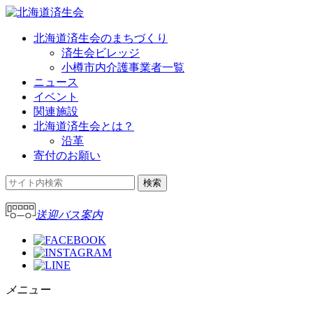
北海道済生会のまちづくり
済生会ビレッジ
小樽市内介護事業者一覧
ニュース
イベント
関連施設
北海道済生会とは？
沿革
寄付のお願い
送迎バス案内
メニュー