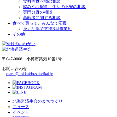
食料等食べ物の相談
悩みや心配事、生活の不安の相談
専門分野の相談
高齢者に関する相談
食べて買って、みんなで応援
身近な就労支援B型事業所
その他
〒047-0008 小樽市築港10番1号
お問い合わせ
otaru@hokkaido-saiseikai.jp
北海道済生会のまちづくり
ニュース
イベント