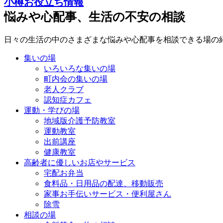
小樽お役立ち情報
悩みや心配事、生活の不安の相談
日々の生活の中のさまざまな悩みや心配事を相談できる場の
集いの場
いろいろな集いの場
町内会の集いの場
老人クラブ
認知症カフェ
運動・学びの場
地域版介護予防教室
運動教室
出前講座
健康教室
高齢者に優しいお店やサービス
宅配お弁当
食料品・日用品の配達、移動販売
家事お手伝いサービス・便利屋さん
除雪
相談の場