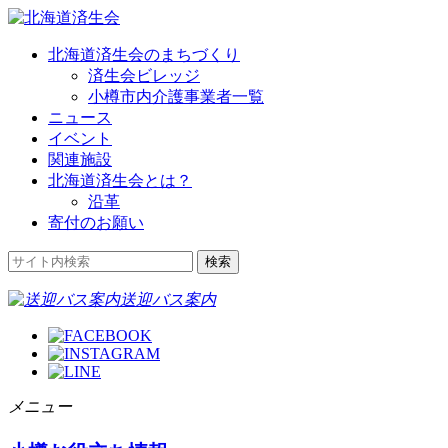
北海道済生会のまちづくり
済生会ビレッジ
小樽市内介護事業者一覧
ニュース
イベント
関連施設
北海道済生会とは？
沿革
寄付のお願い
送迎バス案内
メニュー