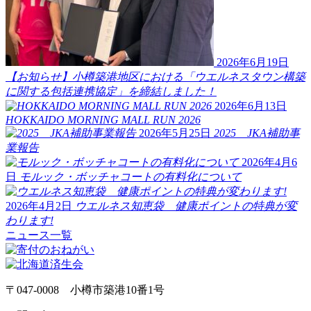
2026年6月19日
【お知らせ】小樽築港地区における「ウエルネスタウン構築
に関する包括連携協定」を締結しました！
2026年6月13日
HOKKAIDO MORNING MALL RUN 2026
2026年5月25日
2025 JKA補助事
業報告
2026年4月6
日
モルック・ボッチャコートの有料化について
2026年4月2日
ウエルネス知恵袋 健康ポイントの特典が変
わります!
ニュース一覧
〒047-0008 小樽市築港10番1号