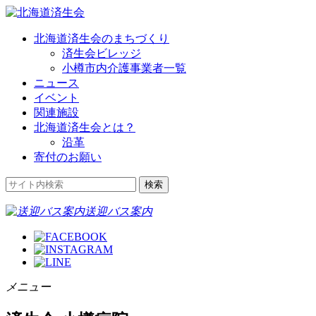
北海道済生会のまちづくり
済生会ビレッジ
小樽市内介護事業者一覧
ニュース
イベント
関連施設
北海道済生会とは？
沿革
寄付のお願い
送迎バス案内
メニュー