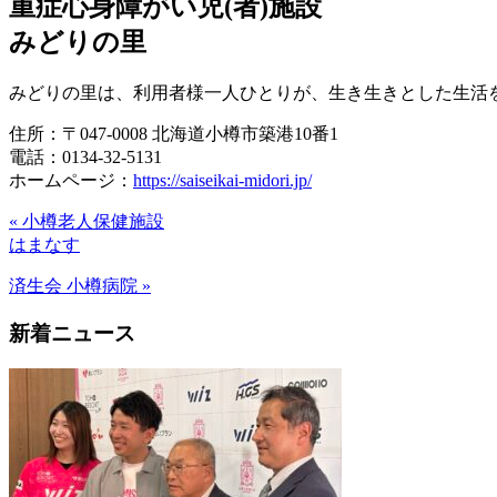
重症心身障がい児(者)施設
みどりの里
みどりの里は、利用者様一人ひとりが、生き生きとした生活
住所：〒047-0008 北海道小樽市築港10番1
電話：0134-32-5131
ホームページ：
https://saiseikai-midori.jp/
« 小樽老人保健施設
はまなす
済生会 小樽病院 »
新着ニュース