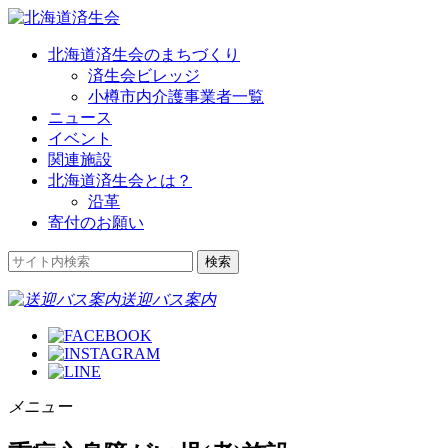
北海道済生会のまちづくり
済生会ビレッジ
小樽市内介護事業者一覧
ニュース
イベント
関連施設
北海道済生会とは？
沿革
寄付のお願い
送迎バス案内
メニュー