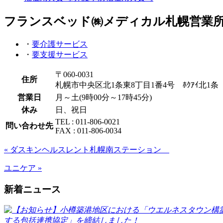
フランスベッド㈱メディカル札幌営
・
要介護サービス
・
要支援サービス
〒060-0031
住所
札幌市中央区北1条東8丁目1番4号 ﾎｸｱｲ北1条
営業日
月～土(9時00分～17時45分)
休み
日、祝日
TEL : 011-806-0021
問い合わせ先
FAX : 011-806-0034
« ダスキンヘルスレント札幌南ステーション
ユニケア »
新着ニュース
する包括連携協定」を締結しました！