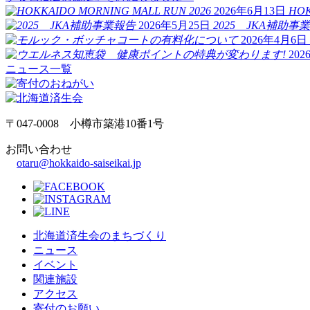
2026年6月13日
HOK
2026年5月25日
2025 JKA補助事
2026年4月6日
20
ニュース一覧
〒047-0008 小樽市築港10番1号
お問い合わせ
otaru@hokkaido-saiseikai.jp
北海道済生会のまちづくり
ニュース
イベント
関連施設
アクセス
寄付のお願い