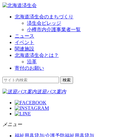
北海道済生会のまちづくり
済生会ビレッジ
小樽市内介護事業者一覧
ニュース
イベント
関連施設
北海道済生会とは？
沿革
寄付のお願い
送迎バス案内
メニュー
福祉用具貸与/介護予防福祉用具貸与