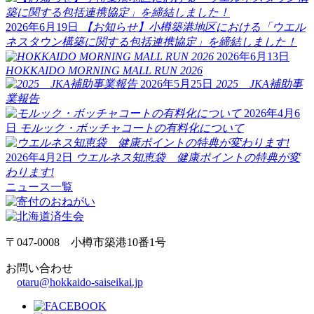
2026年6月19日
【お知らせ】小樽築港地区における「ウエル
ネスタウン構築に関する包括連携協定」を締結しました！
2026年6月13日
HOKKAIDO MORNING MALL RUN 2026
2026年5月25日
2025 JKA補助事
業報告
2026年4月6
日
モルック・ボッチャコートの有料化について
2026年4月2日
ウエルネス知恵袋 健康ポイントの特典が変
わります!
ニュース一覧
〒047-0008 小樽市築港10番1号
お問い合わせ
otaru@hokkaido-saiseikai.jp