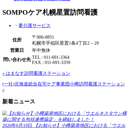
SOMPOケア札幌星置訪問看護
・
要介護サービス
〒006-0851
住所
札幌市手稲区星置1条4丁目2－29
営業日
年中無休
TEL : 011-691-3364
問い合わせ先
FAX : 011-691-3359
« はまなす訪問看護ステーション
(一社)北海道総合在宅ケア事業団小樽訪問看護ステーション
»
新着ニュース
2026年6月19日
【お知らせ】小樽築港地区における「ウエル