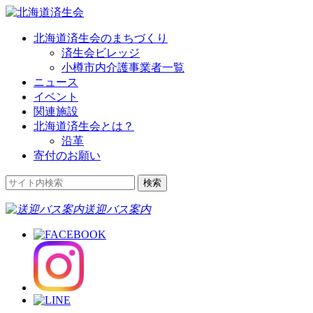
北海道済生会のまちづくり
済生会ビレッジ
小樽市内介護事業者一覧
ニュース
イベント
関連施設
北海道済生会とは？
沿革
寄付のお願い
送迎バス案内