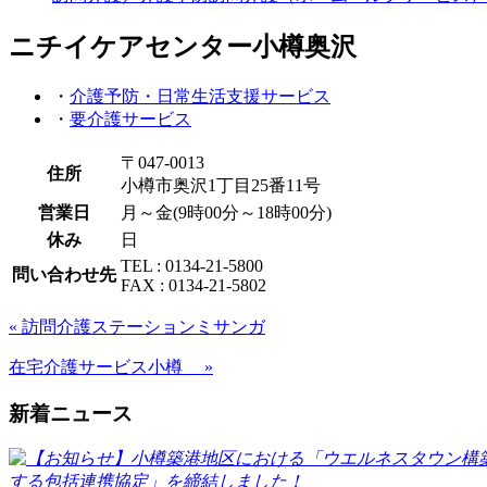
ニチイケアセンター小樽奥沢
・
介護予防・日常生活支援サービス
・
要介護サービス
〒047-0013
住所
小樽市奥沢1丁目25番11号
営業日
月～金(9時00分～18時00分)
休み
日
TEL : 0134-21-5800
問い合わせ先
FAX : 0134-21-5802
« 訪問介護ステーションミサンガ
在宅介護サービス小樽 »
新着ニュース
する包括連携協定」を締結しました！