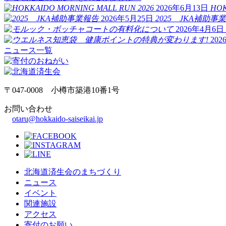
2026年6月13日
HOK
2026年5月25日
2025 JKA補助事
2026年4月6日
20
ニュース一覧
〒047-0008 小樽市築港10番1号
お問い合わせ
otaru@hokkaido-saiseikai.jp
北海道済生会のまちづくり
ニュース
イベント
関連施設
アクセス
寄付のお願い