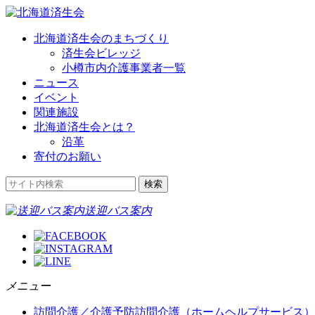
北海道済生会のまちづくり
済生会ビレッジ
小樽市内介護事業者一覧
ニュース
イベント
関連施設
北海道済生会とは？
沿革
寄付のお願い
送迎バス案内
メニュー
訪問介護／介護予防訪問介護（ホームヘルプサービス）