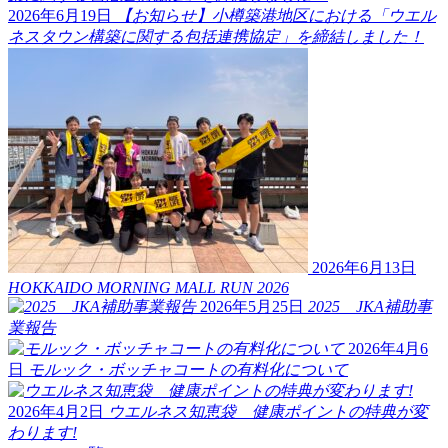
2026年6月19日
【お知らせ】小樽築港地区における「ウエル
ネスタウン構築に関する包括連携協定」を締結しました！
2026年6月13日
HOKKAIDO MORNING MALL RUN 2026
2026年5月25日
2025 JKA補助事
業報告
2026年4月6
日
モルック・ボッチャコートの有料化について
2026年4月2日
ウエルネス知恵袋 健康ポイントの特典が変
わります!