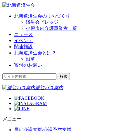
北海道済生会のまちづくり
済生会ビレッジ
小樽市内介護事業者一覧
ニュース
イベント
関連施設
北海道済生会とは？
沿革
寄付のお願い
送迎バス案内
メニュー
居宅介護支援/介護予防支援