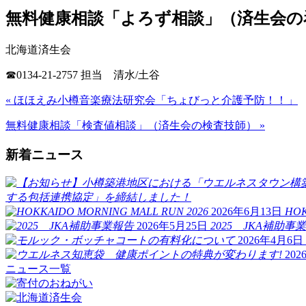
無料健康相談「よろず相談」（済生会の
北海道済生会
☎0134-21-2757 担当 清水/土谷
« ほほえみ小樽音楽療法研究会「ちょびっと介護予防！！」
無料健康相談「検査値相談」（済生会の検査技師） »
新着ニュース
する包括連携協定」を締結しました！
2026年6月13日
HOK
2026年5月25日
2025 JKA補助事
2026年4月6日
20
ニュース一覧