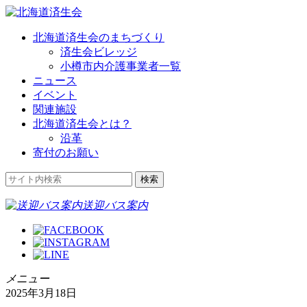
北海道済生会のまちづくり
済生会ビレッジ
小樽市内介護事業者一覧
ニュース
イベント
関連施設
北海道済生会とは？
沿革
寄付のお願い
送迎バス案内
メニュー
2025年3月18日